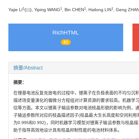
1
1
1
1
Yajie LI
(
), Yiping WANG
, Bin CHEN
, Hailong LIN
, Geng ZHA
RichHTML
63
摘要/Abstract
摘要：
在锂基电池反复充放电的过程中，锂离子在负极表面的不均匀沉
描述场变量演化的偏微分方程组对计算资源的要求较高。机器学
估等方面。本文以锂离子输运参数对电池枝晶形貌的影响为例，
子输运参数所对应的枝晶描述因子(枝晶最大生长高度和空间利用率)。结
为0.995和0.992)，同时机器学习模型对锂离子输运参数
助于指导高效地设计具有枝晶抑制性能的电池材料体系。