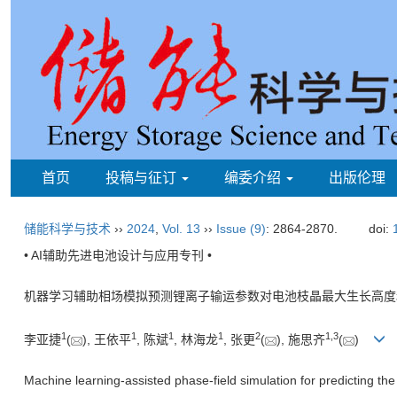
首页
投稿与征订
编委介绍
出版伦理
储能科学与技术
››
2024
,
Vol. 13
››
Issue (9)
: 2864-2870.
doi:
• AI辅助先进电池设计与应用专刊 •
机器学习辅助相场模拟预测锂离子输运参数对电池枝晶最大生长高度
1
1
1
1
2
1
,
3
李亚捷
(
), 王依平
, 陈斌
, 林海龙
, 张更
(
), 施思齐
(
)
Machine learning-assisted phase-field simulation for predicting th