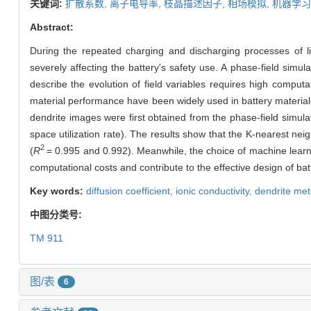
关键词:
扩散系数,
离子电导率,
枝晶描述因子,
相场模拟,
机器学习
Abstract:
During the repeated charging and discharging processes of li
severely affecting the battery's safety use. A phase-field simula
describe the evolution of field variables requires high computa
material performance have been widely used in battery material
dendrite images were first obtained from the phase-field simul
space utilization rate). The results show that the K-nearest ne
2
(
R
= 0.995 and 0.992). Meanwhile, the choice of machine learnin
computational costs and contribute to the effective design of ba
Key words:
diffusion coefficient,
ionic conductivity,
dendrite met
中图分类号:
TM 911
图/表
6