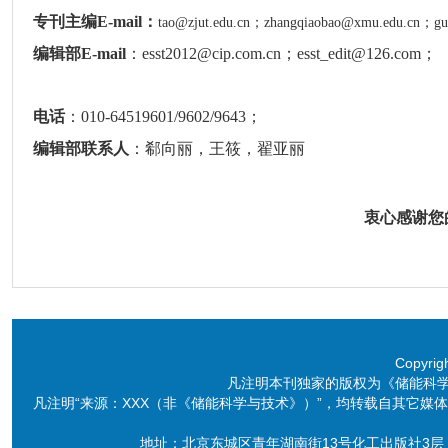
专刊主编
E-mail：
tao@zjut.edu.cn；
zhangqiaobao@xmu.edu.cn；
gu
编辑部
E-mail
：
esst2012@cip.com.cn
；
esst_edit@126.com
；
电话
：
010-64519601/9602/9643
；
编辑部联系人
：郗向丽，王筱，翟亚丽
衷心感谢您
Copyri
凡注明本刊独家的版权为《储能科
凡注明“来源：XXX（非《储能科学与技术》）”，均转载自其它
地址：北京东城区青年湖南街13号化工出版社3层 电话：86-10-6