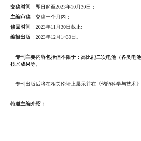
交稿时间
：即日起至
2023
年
10
月
30
日；
主编审稿
：交稿一个月内；
修回时间
：
2023
年
11
月
30
日截止
;
编辑出版
：
2023
年
12
月
1~30
日。
专刊主要内容包括但不限于：
高比能二次电池（各类电池
技术成果等。
专刊出版后将在相关论坛上展示并在《储能科学与技术》
特邀主编介绍：