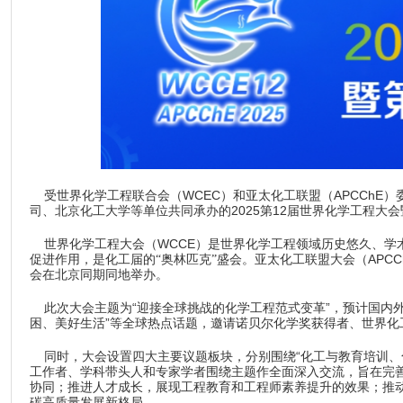
WCEC
APCChE
受世界化学工程联合会（
）和亚太化工联盟（
）
2025
12
司、北京化工大学等单位共同承办的
第
届世界化学工程大会
世界化学工程大会（
WCCE
）是世界化学工程领域历史悠久、学
APCC
促进作用，是化工届的“奥林匹克”盛会。亚太化工联盟大会（
会在北京同期同地举办。
此次大会主题为
“
”
迎接全球挑战的化学工程范式变革
，预计国内
”
困、美好生活
等全球热点话题，邀请诺贝尔化学奖获得者、世界化
同时，大会设置四大主要议题板块，分别围绕
“
化工与教育培训、
工作者、学科带头人和专家学者围绕主题作全面深入交流，旨在完
协同；推进人才成长，展现工程教育和工程师素养提升的效果；推
碳高质量发展新格局。