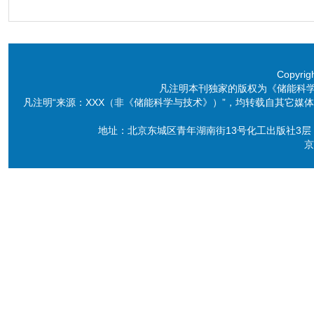
Copyri
凡注明本刊独家的版权为《储能科
凡注明“来源：XXX（非《储能科学与技术》）”，均转载自其它
地址：北京东城区青年湖南街13号化工出版社3层 电话：86-10-6
京