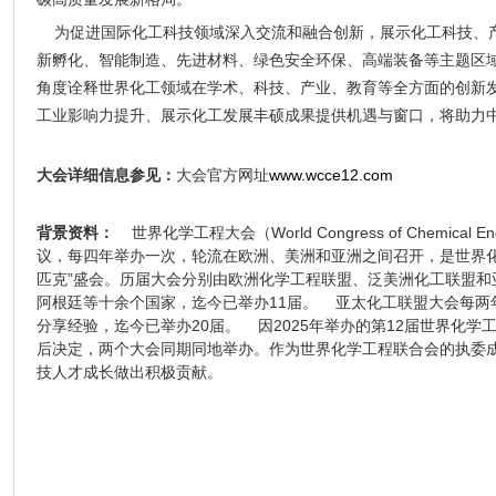
为促进国际化工科技领域深入交流和融合创新，展示化工科技、产
新孵化、智能制造、先进材料、绿色安全环保、高端装备等主题区
角度诠释世界化工领域在学术、科技、产业、教育等全方面的创新
工业影响力提升、展示化工发展丰硕成果提供机遇与窗口，将助力
大会官方网址
www.wcce12.com
大会详细信息参见：
世界化学工程大会（World Congress of Chemical 
背景资料：
议，每四年举办一次，轮流在欧洲、美洲和亚洲之间召开，是世界
匹克”盛会。历届大会分别由欧洲化学工程联盟、泛美洲化工联盟
阿根廷等十余个国家，迄今已举办11届。
亚太化工联盟大会每两年
分享经验，迄今已举办
20
届。
因2025年举办的第12届世界化学
后决定，两个大会同期同地举办。作为世界化学工程联合会的执委
技人才成长做出积极贡献。