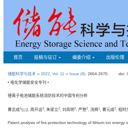
首页
投稿与征订
编委介绍
出版伦理
储能科学与技术
››
2022
,
Vol. 11
››
Issue (8)
: 2664-2670.
doi:
• 电化学储能安全专刊 •
锂离子电池储能系统消防技术的中国专利分析
1
2
2
2
2
1
1
曹志成
(
), 周开运
, 朱家立
, 刘高明
, 严慜
, 汤舜
, 曹元成
, 程时
Patent analysis of fire-protection technology of lithium-ion energy