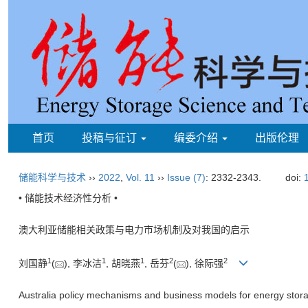
首页
投稿与征订
编委介绍
出版伦理
储能科学与技术
››
2022
,
Vol. 11
››
Issue (7)
: 2332-2343.
doi:
• 储能技术经济性分析 •
澳大利亚储能相关政策与电力市场机制及对我国的启示
1
1
1
2
2
刘国静
(
), 李冰洁
, 胡晓燕
, 岳芬
(
), 徐际强
Australia policy mechanisms and business models for energy storag