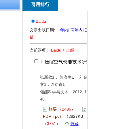
引用排行
Baidu
文章出版日期:
一年内
|
两年内
|
三年内
|
全
部
当前选项：
Baidu
+
全部
压缩空气储能技术研究进展
1.
张新敬1， 陈海生1， 刘金超1,2,李
文1，谭春青1
储能科学与技术 2012, 1 (
1
): 26-
40.
摘要
（
2496
）
PDF（pc）
（2827KB）
（
3751
）
收藏