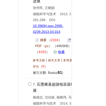
进展
张华民, 王晓丽
储能科学与技术 2013, 2 (
3
):
281-288. DOI:
10.3969/j.issn.2095-
4239.2013.03.014
摘要
（
2310
）
PDF（pc）
（4969KB）
（
4152
）
收藏
|
|
|
参考文献
相关文章
多维度评价
（
0
）
评论
61
被引次数: Baidu(
)
石墨烯基超级电容器研究进
7.
展
杨德志, 沈佳妮, 杨晓伟, 马紫峰
储能科学与技术 2014, 3 (
1
): 1-