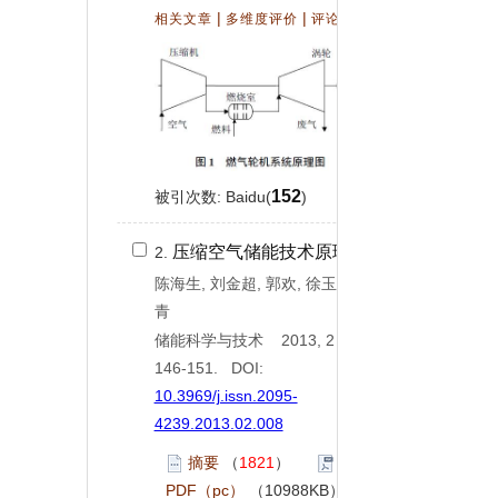
|
|
（
0
）
相关文章
多维度评价
评论
152
被引次数: Baidu(
)
压缩空气储能技术原理
2.
陈海生, 刘金超, 郭欢, 徐玉杰, 谭春
青
储能科学与技术 2013, 2 (
2
):
146-151. DOI:
10.3969/j.issn.2095-
4239.2013.02.008
摘要
（
1821
）
PDF（pc）
（10988KB）