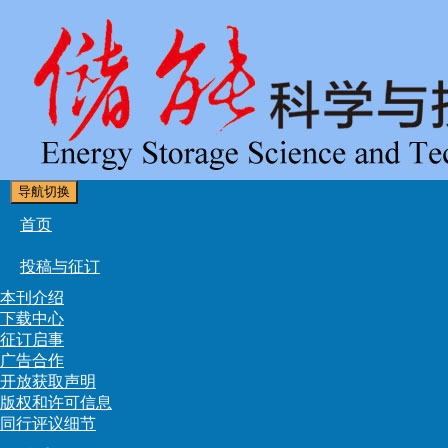
导航切换
首页
投稿与征订
本刊介绍
下载中心
征订启事
广告合作
开放获取声明
版权和许可信息
同行评议细节