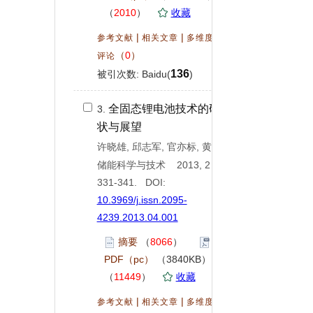
（
2010
）
收藏
|
|
|
参考文献
相关文章
多维度评价
（
0
）
评论
136
被引次数: Baidu(
)
全固态锂电池技术的研究现
3.
状与展望
许晓雄, 邱志军, 官亦标, 黄祯, 金翼
储能科学与技术 2013, 2 (
4
):
331-341. DOI:
10.3969/j.issn.2095-
4239.2013.04.001
摘要
（
8066
）
PDF（pc）
（3840KB）
（
11449
）
收藏
|
|
|
参考文献
相关文章
多维度评价