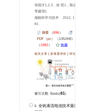
张国才1,2,3，徐 哲1，陈运法2，
李建强1
储能科学与技术 2012, 1 (
1
): 74-
81.
摘要
（
896
）
PDF（pc）
（1352KB）
（
1982
）
收藏
|
|
（
0
）
相关文章
多维度评价
评论
61
被引次数: Baidu(
)
全钒液流电池技术最新研究
6.