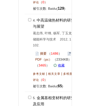
（
0
）
评论
129
被引次数: Baidu(
)
中高温储热材料的研究现状
4.
与展望
葛志伟, 叶锋, 杨军, 丁玉龙
储能科学与技术 2012, 1 (
2
): 89-
102.
摘要
（
1486
）
PDF（pc）
（2334KB）
（
3465
）
收藏
|
|
|
参考文献
相关文章
多维度评价
（
0
）
评论
65
被引次数: Baidu(
)
金属基相变材料的研究进展
5.
及应用