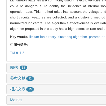
Lithium-ion batteries are commonly used in electric vehicles and 
could be dangerous. To identify the incidence of internal shor
operation data. This method takes into account the voltage and
short circuits. Features are collected, and a clustering method 
normalized indicators. The algorithm's effectiveness is evalua
algorithm proposed in this study has a high detection rate and a 
Key words:
lithium-ion battery,
clustering algorithm,
parameter 
中图分类号:
TM 911.3
图/表
13
参考文献
32
相关文章
15
Metrics