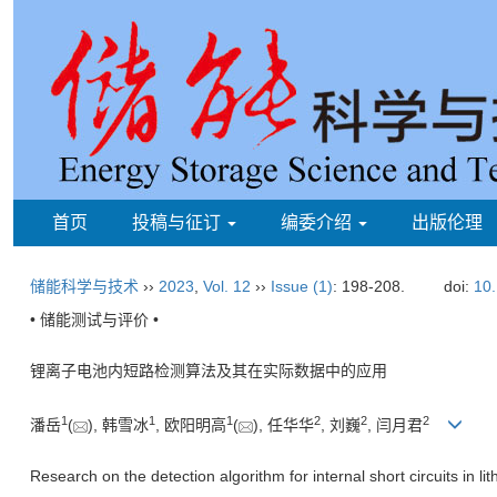
首页
投稿与征订
编委介绍
出版伦理
储能科学与技术
››
2023
,
Vol. 12
››
Issue (1)
: 198-208.
doi:
10.
• 储能测试与评价 •
锂离子电池内短路检测算法及其在实际数据中的应用
1
1
1
2
2
2
潘岳
(
), 韩雪冰
, 欧阳明高
(
), 任华华
, 刘巍
, 闫月君
Research on the detection algorithm for internal short circuits in lit