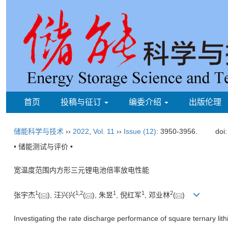
首页
投稿与征订
编委介绍
出版伦理
储能科学与技术
››
2022
,
Vol. 11
››
Issue (12)
: 3950-3956.
doi
• 储能测试与评价 •
宽温度范围内方形三元锂电池倍率放电性能
1
1
,
2
1
1
2
张宇杰
(
), 汪兴兴
(
), 朱昱
, 倪红军
, 邓业林
(
)
Investigating the rate discharge performance of square ternary lit