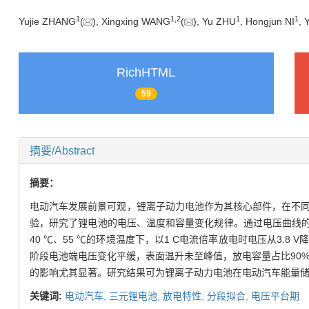
1
1
,
2
1
1
Yujie ZHANG
(
), Xingxing WANG
(
), Yu ZHU
, Hongjun NI
, 
RichHTML
59
摘要/Abstract
摘要：
电动汽车发展前景可观，锂离子动力电池作为其核心部件，在不
验，研究了锂电池的电压、温度和容量变化规律。通过电压曲线的
40 ℃、55 ℃的环境温度下，以1 C电流倍率放电时电压从3.8 V降至3
阶段电池端电压变化平缓，表面温升未至峰值，放电容量占比90%
的影响尤其显著。研究结果可为锂离子动力电池在电动汽车能量
关键词:
电动汽车,
三元锂电池,
放电特性,
分段拟合,
电压平台期