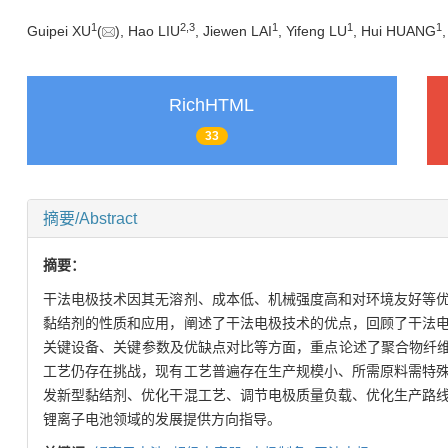
1
2
,
3
1
1
1
Guipei XU
(
), Hao LIU
, Jiewen LAI
, Yifeng LU
, Hui HUANG
RichHTML
33
摘要/Abstract
摘要：
干法电极技术因其无溶剂、成本低、机械强度高和对环境友好等
黏结剂的性质和应用，阐述了干法电极技术的优点，回顾了干法
关键设备、关键参数及优缺点对比等方面，重点论述了聚合物纤维
工艺仍存在挑战，现有工艺普遍存在生产规模小、所需原料需特
发新型黏结剂、优化干混工艺、调节电极质量负载、优化生产路
锂离子电池领域的发展提供方向指导。