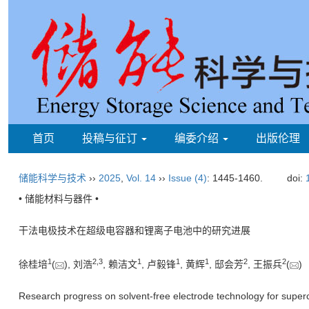
首页
投稿与征订
编委介绍
出版伦理
储能科学与技术
››
2025
,
Vol. 14
››
Issue (4)
: 1445-1460.
doi:
• 储能材料与器件 •
干法电极技术在超级电容器和锂离子电池中的研究进展
1
2
,
3
1
1
1
2
2
徐桂培
(
), 刘浩
, 赖洁文
, 卢毅锋
, 黄辉
, 邸会芳
, 王振兵
(
Research progress on solvent-free electrode technology for superca