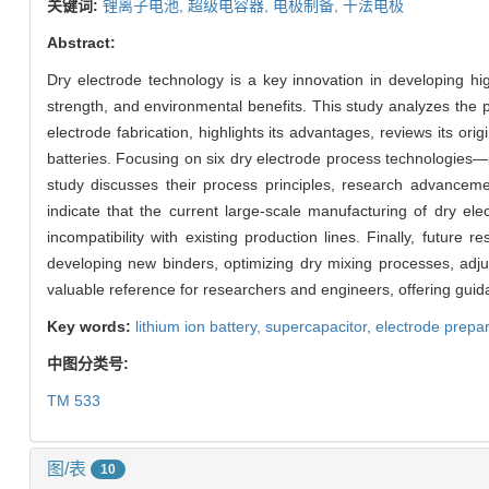
关键词:
锂离子电池,
超级电容器,
电极制备,
干法电极
Abstract:
Dry electrode technology is a key innovation in developing h
strength, and environmental benefits. This study analyzes the 
electrode fabrication, highlights its advantages, reviews its or
batteries. Focusing on six dry electrode process technologies—po
study discusses their process principles, research advancem
indicate that the current large-scale manufacturing of dry ele
incompatibility with existing production lines. Finally, future 
developing new binders, optimizing dry mixing processes, adjus
valuable reference for researchers and engineers, offering guid
Key words:
lithium ion battery,
supercapacitor,
electrode prepa
中图分类号:
TM 533
图/表
10